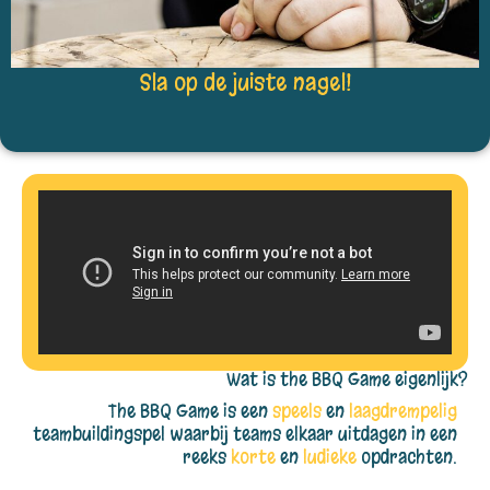
Sla op de juiste nagel!
Wat is the BBQ Game eigenlijk?
The BBQ Game is een
speels
en
laagdrempelig
teambuildingspel waarbij teams elkaar uitdagen in een
reeks
korte
en
ludieke
opdrachten.