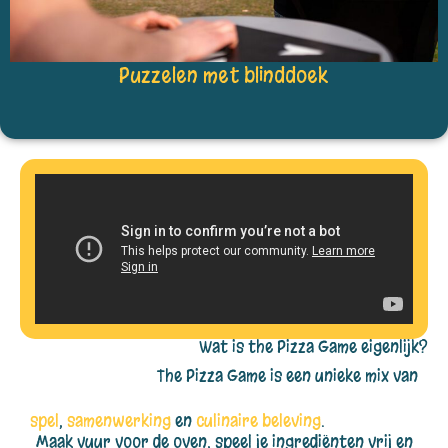
Puzzelen met blinddoek
Wat is the Pizza Game eigenlijk?
The Pizza Game is een unieke mix van
spel
,
samenwerking
en
culinaire beleving
.
Maak vuur voor de oven, speel je ingrediënten vrij en